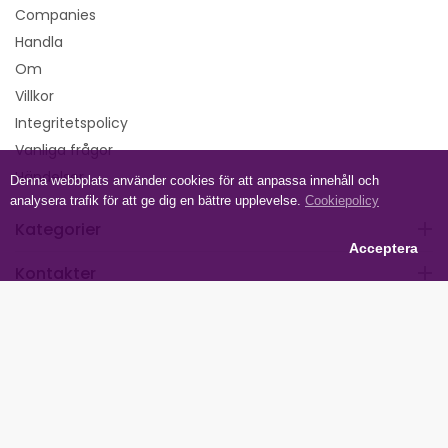
Companies
Handla
Om
Villkor
Integritetspolicy
Vanliga frågor
Händelser
Denna webbplats använder cookies för att anpassa innehåll och
analysera trafik för att ge dig en bättre upplevelse.
Cookiepolicy
Kategorier
Acceptera
Kontakter
Följ oss