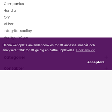
Companies
Handla
Om
Villkor
Integritetspolicy
Vanliga frågor
Händelser
Denna webbplats använder cookies för att anpassa innehåll och
analysera trafik för att ge dig en bättre upplevelse.
Cookiepolicy
Kategorier
Acceptera
Kontakter
Följ oss