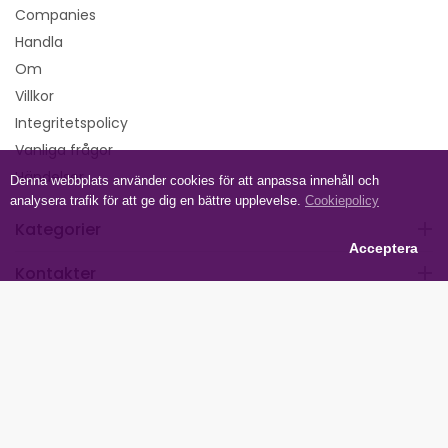
Companies
Handla
Om
Villkor
Integritetspolicy
Vanliga frågor
Händelser
Denna webbplats använder cookies för att anpassa innehåll och
analysera trafik för att ge dig en bättre upplevelse.
Cookiepolicy
Kategorier
Acceptera
Kontakter
Följ oss