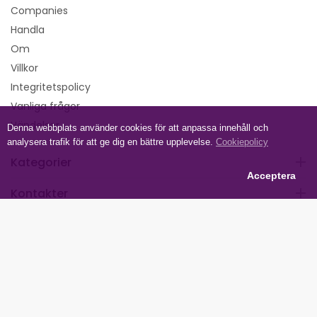
Companies
Handla
Om
Villkor
Integritetspolicy
Vanliga frågor
Händelser
Denna webbplats använder cookies för att anpassa innehåll och
analysera trafik för att ge dig en bättre upplevelse.
Cookiepolicy
Kategorier
Acceptera
Kontakter
Följ oss