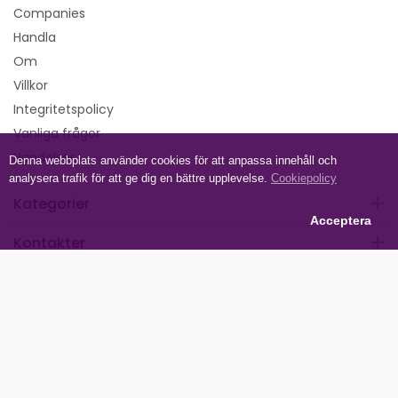
Companies
Handla
Om
Villkor
Integritetspolicy
Vanliga frågor
Händelser
Denna webbplats använder cookies för att anpassa innehåll och
analysera trafik för att ge dig en bättre upplevelse.
Cookiepolicy
Kategorier
Acceptera
Kontakter
Följ oss