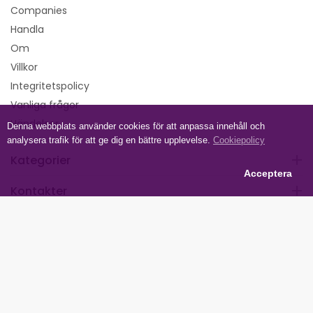
Companies
Handla
Om
Villkor
Integritetspolicy
Vanliga frågor
Händelser
Denna webbplats använder cookies för att anpassa innehåll och
analysera trafik för att ge dig en bättre upplevelse.
Cookiepolicy
Kategorier
Acceptera
Kontakter
Följ oss