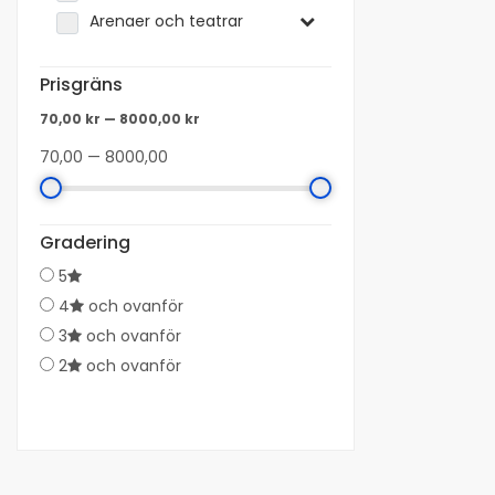
Arenaer och teatrar
Prisgräns
70,00 kr
—
8000,00 kr
70,00 — 8000,00
Gradering
5
4
och ovanför
3
och ovanför
2
och ovanför