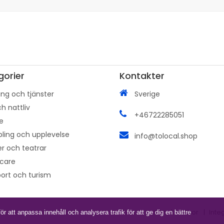
gorier
Kontakter
ng och tjänster
Sverige
h nattliv
+46722285051
e
ling och upplevelse
info@tolocal.shop
r och teatrar
hcare
ort och turism
Om
Villkor
Inte
 att anpassa innehåll och analysera trafik för att ge dig en bättre