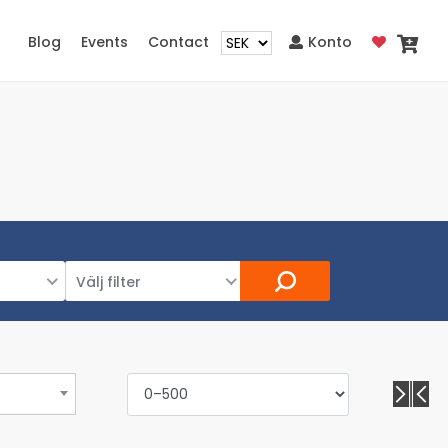
Blog
Events
Contact
Konto
Välj filter
Välj filter
Shoppingkort
Erbjuda
Senaste produkten
Mest populära