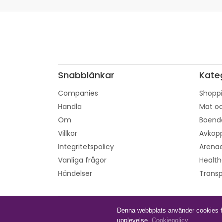
Snabblänkar
Kate
Companies
Shoppi
Handla
Mat oc
Om
Boend
Villkor
Avkopp
Integritetspolicy
Arenae
Vanliga frågor
Healt
Händelser
Transp
Denna webbplats använder cookies för
upplevelse.
Cookiepolicy