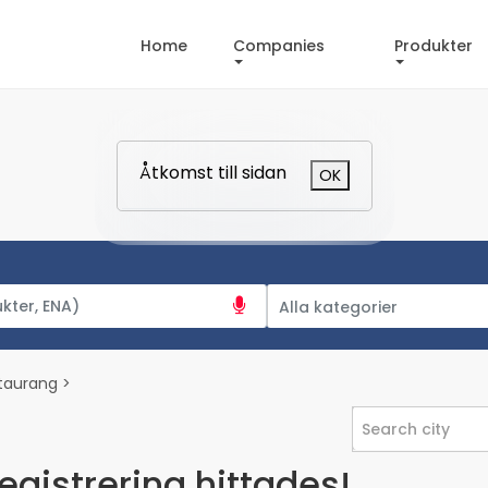
Home
Companies
Produkter
Åtkomst till sidan
OK
Alla kategorier
Alla kategorier
Shopping och tjänster
taurang >
Mat och nattliv
Boende
Search city
Avkoppling och upplevelser
egistrering hittades!
Arenaer och teatrar