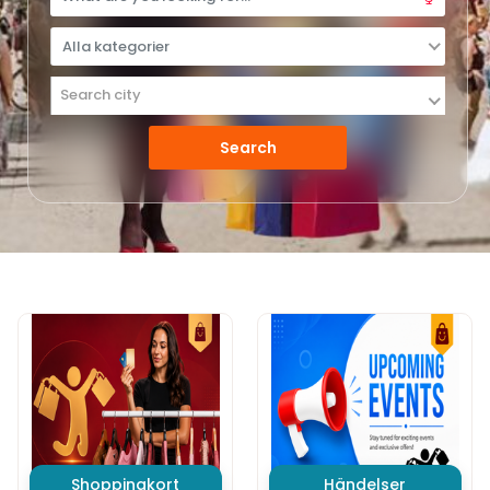
Alla kategorier
Alla kategorier
Search city
Boende
Hud och kosmetika
Shopping och tjänster
Avkoppling och upplevelse
Mat och nattliv
Arenaer och teatrar
Kläder
Transport och turism
Konstruktion
Fordon
Fritid
Hushållsartiklar
Dagliga varor
Shoppingkort
Händelser