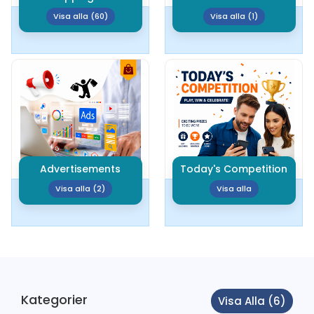
Media
Visa alla (60)
Visa alla (1)
Care-Salong
Service
Kaffe
Bar
Bistro
Hotell
Aktiviteter
Advertisements
Today's Competition
Nattliv
Visa alla (2)
Visa alla
Tåg
Bussar
Tillbehör
Händelse
Underhållning
Kategorier
Visa Alla (6)
Sportevenemang