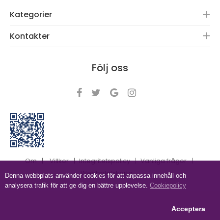
Kategorier
Kontakter
Följ oss
Om
Villkor
Integritetspolicy
Vanliga frågor
Webbplatskarta
Denna webbplats använder cookies för att anpassa innehåll och
analysera trafik för att ge dig en bättre upplevelse.
Cookiepolicy
Acceptera